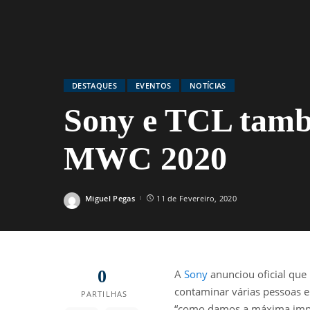
DESTAQUES
EVENTOS
NOTÍCIAS
Sony e TCL tamb
MWC 2020
Miguel Pegas
11 de Fevereiro, 2020
Posted
by
0
A
Sony
anunciou oficial que 
contaminar várias pessoas
PARTILHAS
“como damos a máxima impor