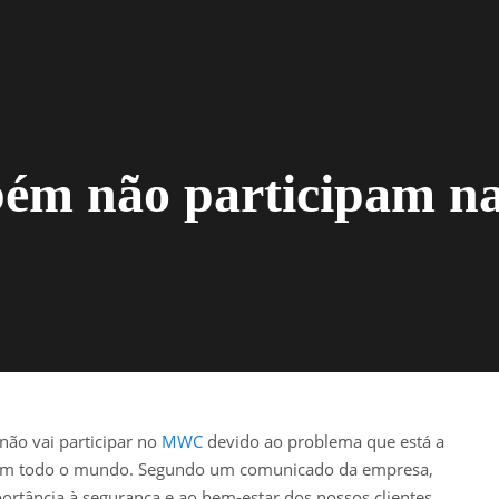
ém não participam n
não vai participar no
MWC
devido ao problema que está a
 em todo o mundo. Segundo um comunicado da empresa,
tância à segurança e ao bem-estar dos nossos clientes,