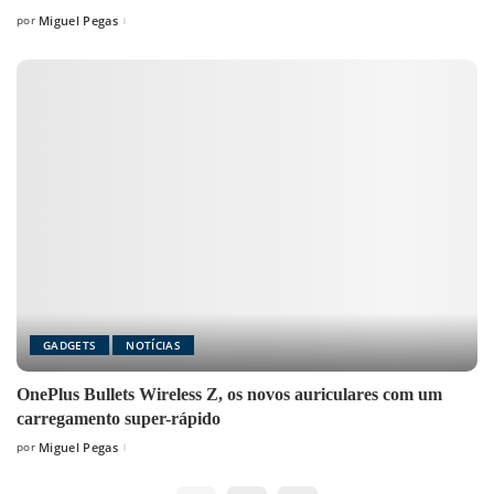
por
Miguel Pegas
Posted
by
GADGETS
NOTÍCIAS
OnePlus Bullets Wireless Z, os novos auriculares com um
carregamento super-rápido
por
Miguel Pegas
Posted
by