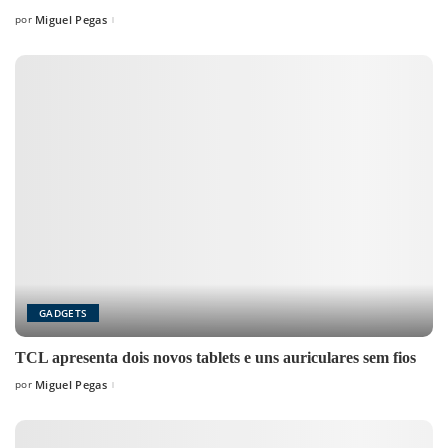
por
Miguel Pegas
Posted
by
GADGETS
TCL apresenta dois novos tablets e uns auriculares sem fios
por
Miguel Pegas
Posted
by