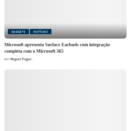
GADGETS
NOTÍCIAS
Microsoft apresenta Surface Earbuds com integração
completa com o Microsoft 365
por
Miguel Pegas
Posted
by