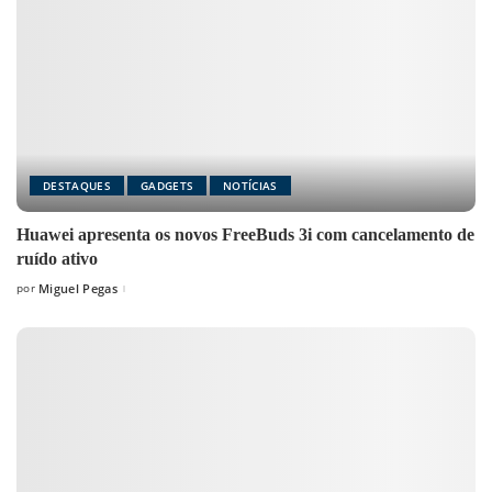
DESTAQUES
GADGETS
NOTÍCIAS
Huawei apresenta os novos FreeBuds 3i com cancelamento de
ruído ativo
por
Miguel Pegas
Posted
by