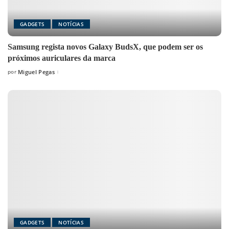
GADGETS
NOTÍCIAS
Samsung regista novos Galaxy BudsX, que podem ser os
próximos auriculares da marca
por
Miguel Pegas
Posted
by
GADGETS
NOTÍCIAS