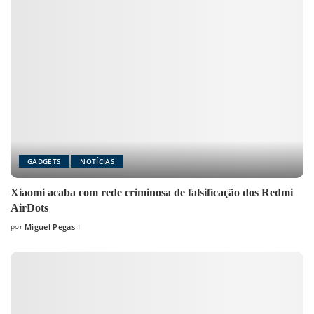
GADGETS
NOTÍCIAS
Xiaomi acaba com rede criminosa de falsificação dos Redmi
AirDots
por
Miguel Pegas
Posted
by