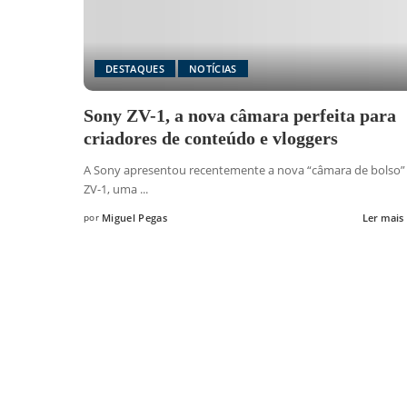
DESTAQUES
NOTÍCIAS
Sony ZV-1, a nova câmara perfeita para
criadores de conteúdo e vloggers
A Sony apresentou recentemente a nova “câmara de bolso”
ZV-1, uma
...
por
Miguel Pegas
Ler mais
Posted
by