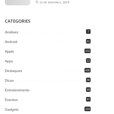
22 de Setembro, 2024
CATEGORIES
Análises
7
Android
61
Apple
132
Apps
12
Destaques
436
Dicas
36
Entretenimento
49
Eventos
47
Gadgets
104