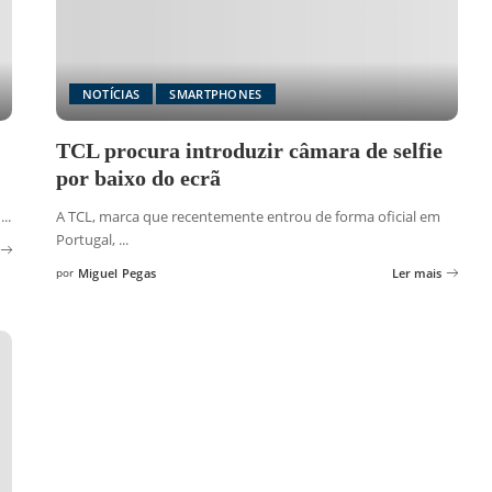
NOTÍCIAS
SMARTPHONES
TCL procura introduzir câmara de selfie
por baixo do ecrã
,
...
A TCL, marca que recentemente entrou de forma oficial em
Portugal,
...
por
Miguel Pegas
Ler mais
Posted
by