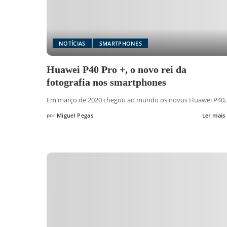
NOTÍCIAS
SMARTPHONES
Huawei P40 Pro +, o novo rei da
fotografia nos smartphones
Em março de 2020 chegou ao mundo os novos Huawei P40
por
Miguel Pegas
Ler mais
Posted
by