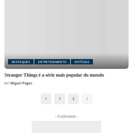
DESTAQUES
ENTRETENIMENTO
NOTÍCIAS
Stranger Things é a série mais popular do mundo
por
Miguel Pegas
Posted
by
1
2
3
– Publicidade –