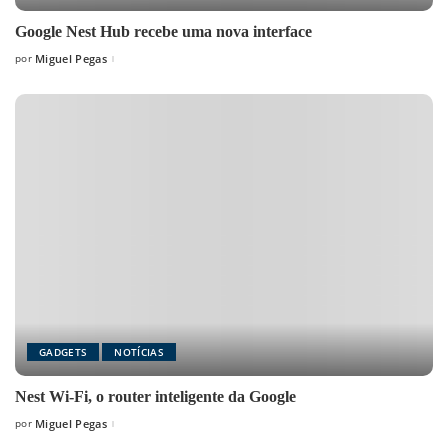
Google Nest Hub recebe uma nova interface
por
Miguel Pegas
Posted
by
GADGETS
NOTÍCIAS
Nest Wi-Fi, o router inteligente da Google
por
Miguel Pegas
Posted
by