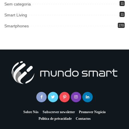
Sem categoria
11
Smart Living
11
Smartphones
270
Sobre Nós
Subscrever newsletter
Promover Negócio
Política de privacidade
Contactos