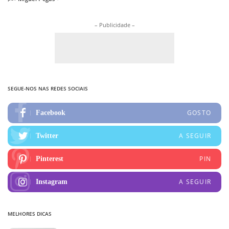
Posted
by
– Publicidade –
SEGUE-NOS NAS REDES SOCIAIS
GOSTO
Facebook
A SEGUIR
Twitter
PIN
Pinterest
A SEGUIR
Instagram
MELHORES DICAS