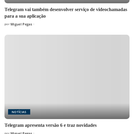
Telegram vai também desenvolver serviço de videochamadas
para a sua aplicação
por
Miguel Pegas
Posted
by
NOTÍCIAS
Telegram apresenta versão 6 e traz novidades
por
Miguel Pegas