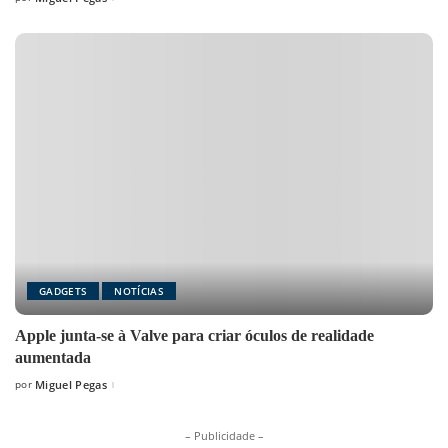
Posted
by
GADGETS
NOTÍCIAS
Apple junta-se à Valve para criar óculos de realidade
aumentada
por
Miguel Pegas
Posted
by
– Publicidade –