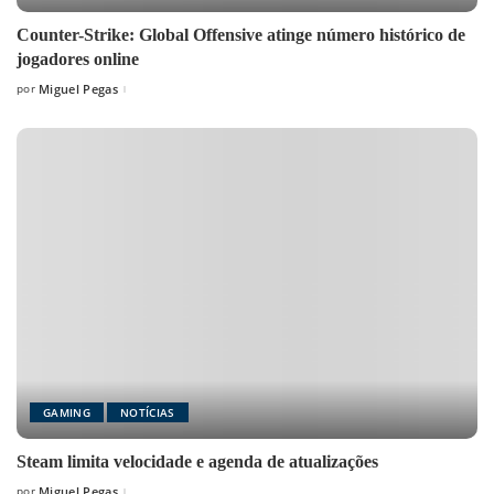
Counter-Strike: Global Offensive atinge número histórico de
jogadores online
por
Miguel Pegas
Posted
by
GAMING
NOTÍCIAS
Steam limita velocidade e agenda de atualizações
por
Miguel Pegas