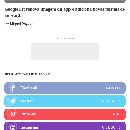
Google Fit renova imagem da app e adiciona novas formas de
interação
por
Miguel Pegas
Posted
by
– Publicidade –
SEGUE-NOS NAS REDES SOCIAIS
GOSTO
Facebook
A SEGUIR
Twitter
PIN
Pinterest
A SEGUIR
Instagram