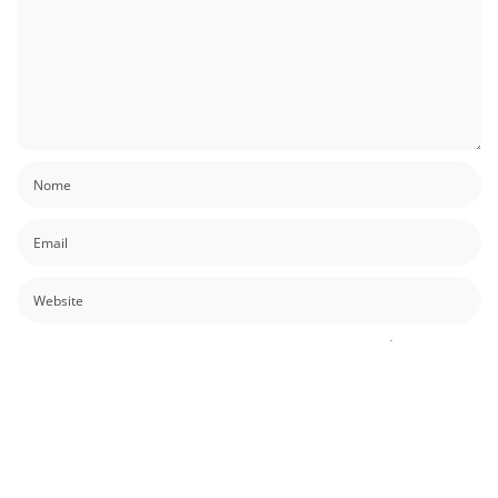
Guardar o meu nome, email e site neste navegador para a próxima vez que
eu comentar.