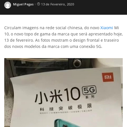
Miguel Pegas
13 de Fevereiro, 2020
Posted
by
Circulam imagens na rede social chinesa, do novo
Xiaomi
Mi
10, o novo topo de gama da marca que será apresentado hoje,
13 de fevereiro. As fotos mostram o design frontal e traseiro
dos novos modelos da marca com uma conexão 5G.