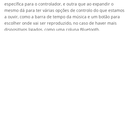
específica para o controlador, e outra que ao expandir o
mesmo dá para ter várias opções de controlo do que estamos
a ouvir, como a barra de tempo da música e um botão para
escolher onde vai ser reproduzido, no caso de haver mais
dispositivos ligados, como uma coluna Bluetooth.
No que toca a capturas de ecrã, agora sempre que o
utilizador faz o comando para capturar o ecrã, uma miniatura
da imagem vai surgir no canto inferior esquerdo com opções
de edição rápida, o que pode ser muito útil. Essa opção já
existe em algumas interfaces do
Android
10, como por
exemplo a OneUI 2.1 da Samsung onde já utilizei essa função
várias vezes.