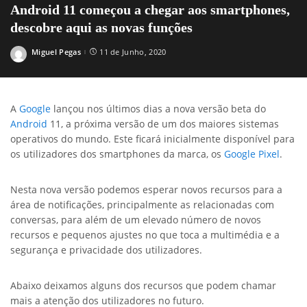
Android 11 começou a chegar aos smartphones,
descobre aqui as novas funções
Miguel Pegas
11 de Junho, 2020
Posted
by
A
Google
lançou nos últimos dias a nova versão beta do
Android
11, a próxima versão de um dos maiores sistemas
operativos do mundo. Este ficará inicialmente disponível para
os utilizadores dos smartphones da marca, os
Google
Pixel
.
Nesta nova versão podemos esperar novos recursos para a
área de notificações, principalmente as relacionadas com
conversas, para além de um elevado número de novos
recursos e pequenos ajustes no que toca a multimédia e a
segurança e privacidade dos utilizadores.
Abaixo deixamos alguns dos recursos que podem chamar
mais a atenção dos utilizadores no futuro.