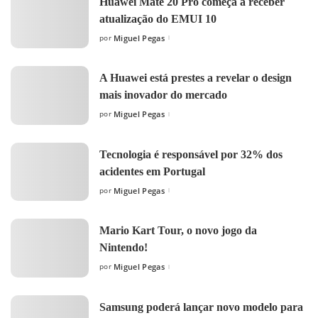
Huawei Mate 20 Pro começa a receber
atualização do EMUI 10
por
Miguel Pegas
Posted
by
A Huawei está prestes a revelar o design
mais inovador do mercado
por
Miguel Pegas
Posted
by
Tecnologia é responsável por 32% dos
acidentes em Portugal
por
Miguel Pegas
Posted
by
Mario Kart Tour, o novo jogo da
Nintendo!
por
Miguel Pegas
Posted
by
Samsung poderá lançar novo modelo para