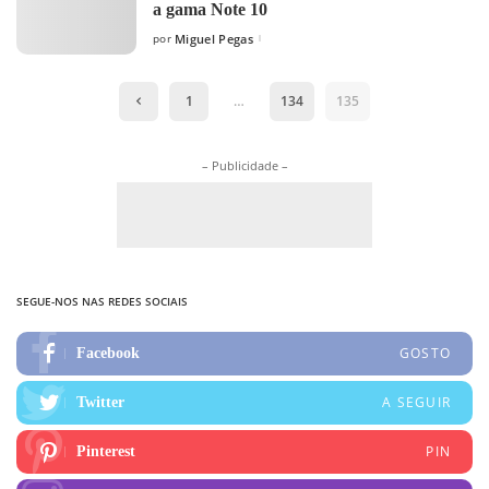
a gama Note 10
por
Miguel Pegas
Posted
by
1
…
134
135
– Publicidade –
SEGUE-NOS NAS REDES SOCIAIS
GOSTO
Facebook
A SEGUIR
Twitter
PIN
Pinterest