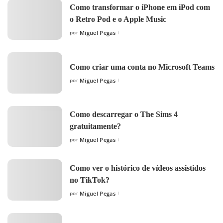
Como transformar o iPhone em iPod com
o Retro Pod e o Apple Music
por
Miguel Pegas
Posted
by
Como criar uma conta no Microsoft Teams
por
Miguel Pegas
Posted
by
Como descarregar o The Sims 4
gratuitamente?
por
Miguel Pegas
Posted
by
Como ver o histórico de vídeos assistidos
no TikTok?
por
Miguel Pegas
Posted
by