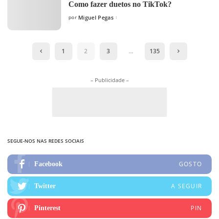
Como fazer duetos no TikTok?
por
Miguel Pegas
Posted
by
1
2
3
…
135
– Publicidade –
SEGUE-NOS NAS REDES SOCIAIS
GOSTO
Facebook
A SEGUIR
Twitter
PIN
Pinterest