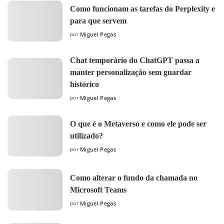
Como funcionam as tarefas do Perplexity e
para que servem
por
Miguel Pegas
Posted
by
Chat temporário do ChatGPT passa a
manter personalização sem guardar
histórico
por
Miguel Pegas
Posted
by
O que é o Metaverso e como ele pode ser
utilizado?
por
Miguel Pegas
Posted
by
Como alterar o fundo da chamada no
Microsoft Teams
por
Miguel Pegas
Posted
by