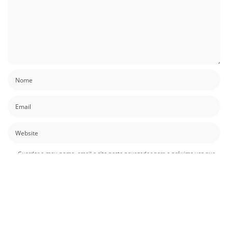
Guardar o meu nome, email e site neste navegador para a próxima vez que
eu comentar.