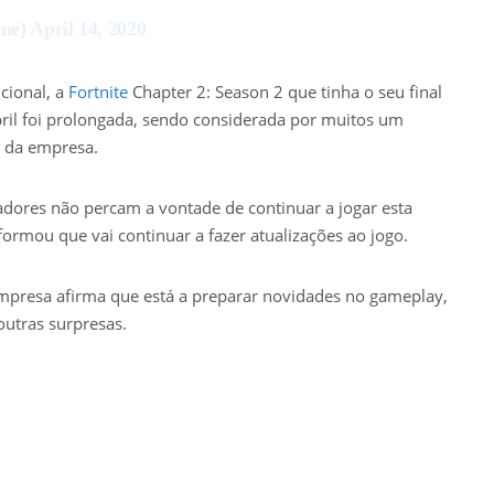
ame)
April 14, 2020
cional, a
Fortnite
Chapter 2: Season 2 que tinha o seu final
ril foi prolongada, sendo considerada por muitos um
o da empresa.
adores não percam a vontade de continuar a jogar esta
formou que vai continuar a fazer atualizações ao jogo.
resa afirma que está a preparar novidades no gameplay,
outras surpresas.