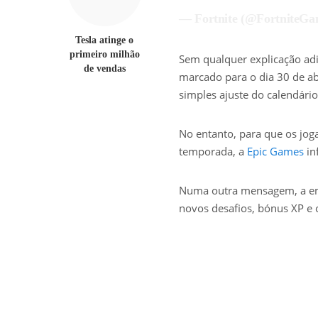
— Fortnite (@FortniteG
Tesla atinge o
primeiro milhão
Sem qualquer explicação adi
de vendas
marcado para o dia 30 de ab
simples ajuste do calendári
No entanto, para que os jog
temporada, a
Epic Games
in
Numa outra mensagem, a emp
novos desafios, bónus XP e 