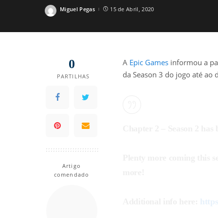
Miguel Pegas
15 de Abril, 2020
Posted
by
0
A
Epic Games
informou a par
da Season 3 do jogo até ao d
PARTILHAS
Chapter 2 – Season 2 has 
Plenty more coming this s
Artigo
more!
comendado
Additional info here:
http