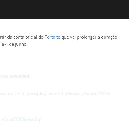
tir da conta oficial do
Fortnite
que vai prolongar a duração
ia 4 de junho.
been extended.
eason: fresh gameplay, new Challenges, bonus XP &
s://t.co/H5Obesm3qf