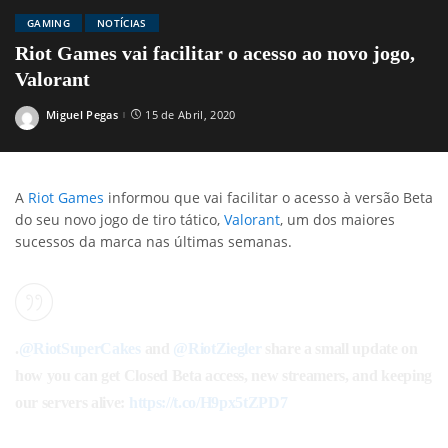
GAMING
NOTÍCIAS
Riot Games vai facilitar o acesso ao novo jogo,
Valorant
Miguel Pegas
15 de Abril, 2020
Posted
by
A
Riot Games
informou que vai facilitar o acesso à versão Beta
do seu novo jogo de tiro tático,
Valorant
, um dos maiores
sucessos da marca nas últimas semanas.
.
@RiotSuperCakes
and
@RiotZiegler
share a small update on
how you can get Closed Beta access, new streamers, and keeping
our servers alive:
https://t.co/H9px5tZPD7