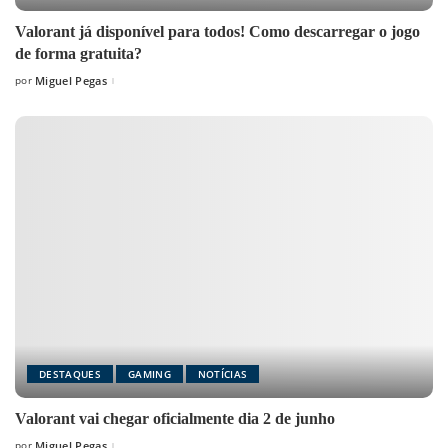
Valorant já disponível para todos! Como descarregar o jogo
de forma gratuita?
por
Miguel Pegas
Posted
by
DESTAQUES
GAMING
NOTÍCIAS
Valorant vai chegar oficialmente dia 2 de junho
por
Miguel Pegas