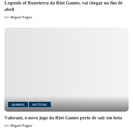
Legends of Runeterra da Riot Games, vai chegar no fim de
abril
por
Miguel Pegas
Posted
by
GAMING
NOTÍCIAS
Valorant, o novo jogo da Riot Games perto de sair em beta
por
Miguel Pegas
Posted
by