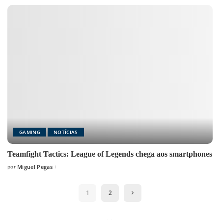
GAMING
NOTÍCIAS
Teamfight Tactics: League of Legends chega aos smartphones
por
Miguel Pegas
Posted
by
1
2