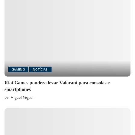
GAMING
NOTÍCIAS
Riot Games pondera levar Valorant para consolas e
smartphones
por
Miguel Pegas
Posted
by