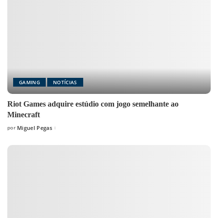
GAMING
NOTÍCIAS
Riot Games adquire estúdio com jogo semelhante ao
Minecraft
por
Miguel Pegas
Posted
by