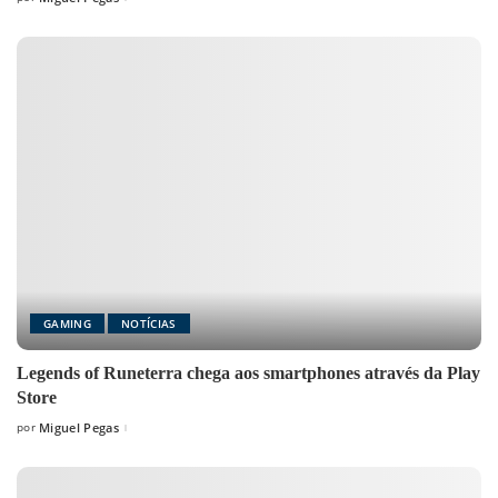
Posted
by
GAMING
NOTÍCIAS
Legends of Runeterra chega aos smartphones através da Play
Store
por
Miguel Pegas
Posted
by