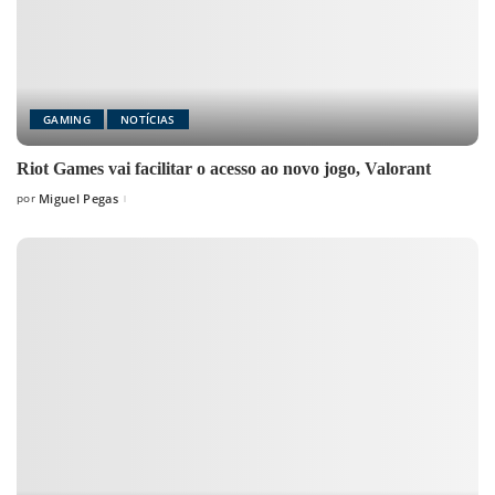
GAMING
NOTÍCIAS
Riot Games vai facilitar o acesso ao novo jogo, Valorant
por
Miguel Pegas
Posted
by