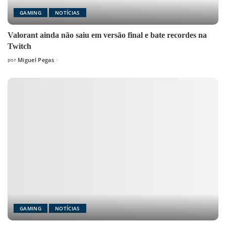
GAMING
NOTÍCIAS
Valorant ainda não saiu em versão final e bate recordes na
Twitch
por
Miguel Pegas
Posted
by
GAMING
NOTÍCIAS