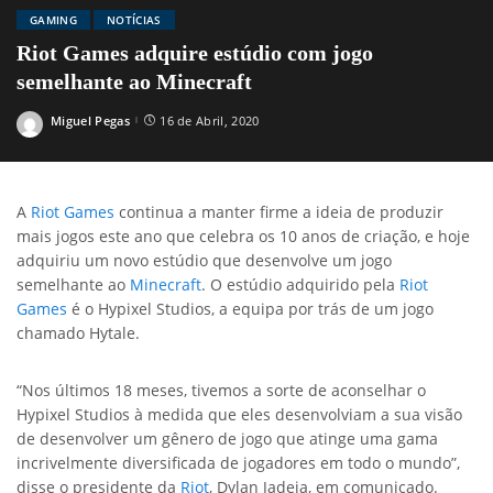
GAMING
NOTÍCIAS
Riot Games adquire estúdio com jogo
semelhante ao Minecraft
Miguel Pegas
16 de Abril, 2020
Posted
by
A
Riot Games
continua a manter firme a ideia de produzir
mais jogos este ano que celebra os 10 anos de criação, e hoje
adquiriu um novo estúdio que desenvolve um jogo
semelhante ao
Minecraft
. O estúdio adquirido pela
Riot
Games
é o Hypixel Studios, a equipa por trás de um jogo
chamado Hytale.
“Nos últimos 18 meses, tivemos a sorte de aconselhar o
Hypixel Studios à medida que eles desenvolviam a sua visão
de desenvolver um gênero de jogo que atinge uma gama
incrivelmente diversificada de jogadores em todo o mundo”,
disse o presidente da
Riot
, Dylan Jadeja, em comunicado.