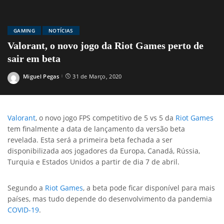
GAMING
NOTÍCIAS
Valorant, o novo jogo da Riot Games perto de
sair em beta
Miguel Pegas
31 de Março, 2020
Posted
by
Valorant
, o novo jogo FPS competitivo de 5 vs 5 da
Riot Games
tem finalmente a data de lançamento da versão beta
revelada. Esta será a primeira beta fechada a ser
disponibilizada aos jogadores da Europa, Canadá, Rússia,
Turquia e Estados Unidos a partir de dia 7 de abril.
Segundo a
Riot Games
, a beta pode ficar disponível para mais
países, mas tudo depende do desenvolvimento da pandemia
COVID-19
.