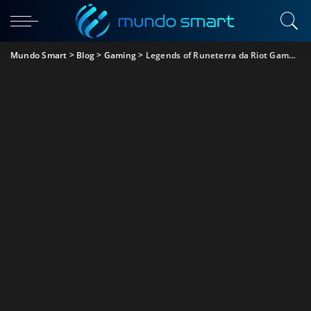
Mundo Smart
>
Blog
>
Gaming
>
Legends of Runeterra da Riot Games, vai chegar no fim de abril