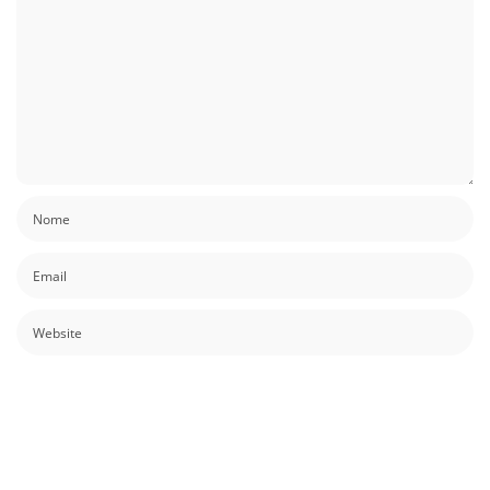
Guardar o meu nome, email e site neste navegador para a próxima vez que
eu comentar.