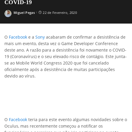
COVID-19
Miguel Pegas
22 de Fevereiro, 2020
Posted
by
O
Facebook
e a
Sony
acabaram de confirmar a desistência de
mais um evento, desta vez o Game Developer Conference
deste ano. A razão para a desistência foi novamente o COVID-
19 (Coronavírus) e o seu elevado risco de contágio. Este junta-
se ao Mobile World Congress 2020 que foi cancelado
oficialmente após a desistência de muitas participações
devido ao vírus.
O
Facebook
teria para este evento algumas novidades sobre o
Oculus, mas recentemente começou a notificar os