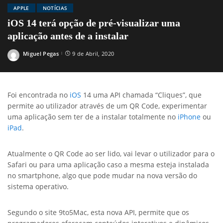
APPLE
NOTÍCIAS
iOS 14 terá opção de pré-visualizar uma
aplicação antes de a instalar
Miguel Pegas
9 de Abril, 2020
Posted
by
Foi encontrada no
iOS
14 uma API chamada “Cliques”, que
permite ao utilizador através de um QR Code, experimentar
uma aplicação sem ter de a instalar totalmente no
iPhone
ou
iPad
.
Atualmente o QR Code ao ser lido, vai levar o utilizador para o
Safari ou para uma aplicação caso a mesma esteja instalada
no smartphone, algo que pode mudar na nova versão do
sistema operativo.
Segundo o site 9to5Mac, esta nova API, permite que os