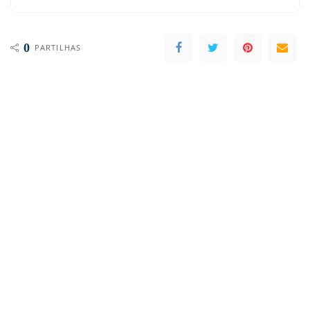
0
PARTILHAS
ARTIGO ANTERIOR
ARTIGO SEGUINTE
Microsoft quer levar o Windows 10X
Google Drive adiciona camada extra de
para os portáteis
segurança à sua aplicação para iOS
Deixa a tua comentário
O seu endereço de email não será publicado.
Campos obrigatórios marcados
com
*