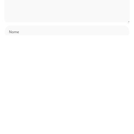
Guardar o meu nome, email e site neste navegador para a próxima vez que
eu comentar.
Também podes gostar