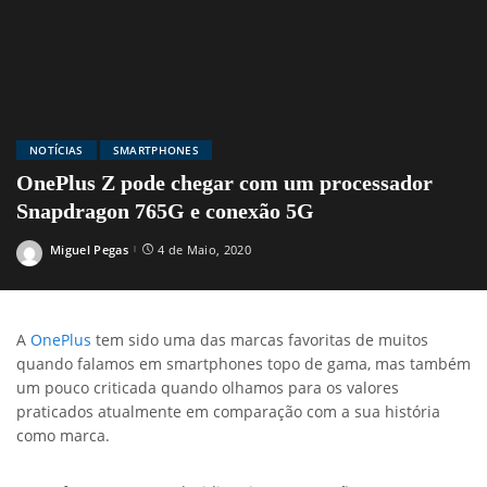
NOTÍCIAS
SMARTPHONES
OnePlus Z pode chegar com um processador
Snapdragon 765G e conexão 5G
Miguel Pegas
4 de Maio, 2020
Posted
by
A
OnePlus
tem sido uma das marcas favoritas de muitos
quando falamos em smartphones topo de gama, mas também
um pouco criticada quando olhamos para os valores
praticados atualmente em comparação com a sua história
como marca.