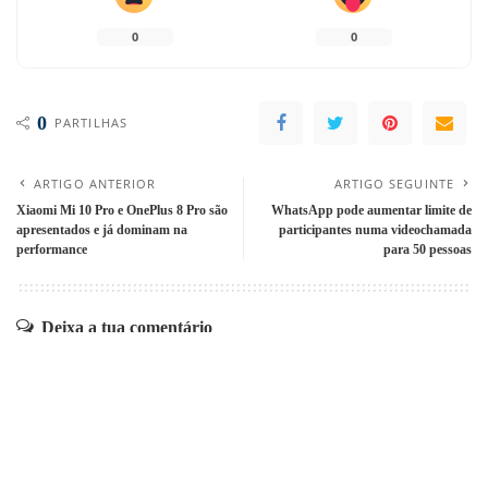
0
0
0
PARTILHAS
ARTIGO ANTERIOR
ARTIGO SEGUINTE
Xiaomi Mi 10 Pro e OnePlus 8 Pro são
WhatsApp pode aumentar limite de
apresentados e já dominam na
participantes numa videochamada
performance
para 50 pessoas
Deixa a tua comentário
O seu endereço de email não será publicado.
Campos obrigatórios marcados
com
*