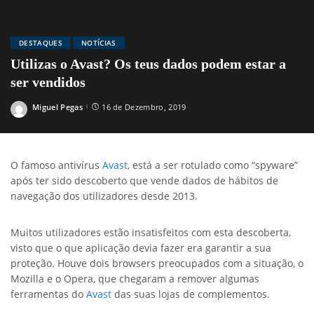
DESTAQUES
NOTÍCIAS
Utilizas o Avast? Os teus dados podem estar a
ser vendidos
Miguel Pegas
16 de Dezembro, 2019
Posted
by
O famoso antivírus
Avast
, está a ser rotulado como “spyware”
após ter sido descoberto que vende dados de hábitos de
navegação dos utilizadores desde 2013.
Muitos utilizadores estão insatisfeitos com esta descoberta,
visto que o que aplicação devia fazer era garantir a sua
proteção. Houve dois browsers preocupados com a situação, o
Mozilla e o Opera, que chegaram a remover algumas
ferramentas do
Avast
das suas lojas de complementos.