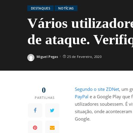
DESTAQUES
NOTÍCIAS
Vários utilizador
de ataque. Verifi
Miguel Pegas
25 de Fevereiro, 2020
Posted
by
0
Segundo o site ZDNet
, um g
PayPal
e a Google Play que f
PARTILHAS
utilizadores soubessem. É vis
situação, onde aconteceram 
Google.