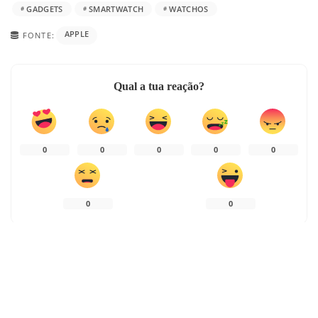
GADGETS
SMARTWATCH
WATCHOS
APPLE
FONTE:
Qual a tua reação?
0
0
0
0
0
0
0
0
PARTILHAS
ARTIGO ANTERIOR
ARTIGO SEGUINTE
Apple Event “Time Flies”: acompanha
Apple Watch Series 6, chegou a nova