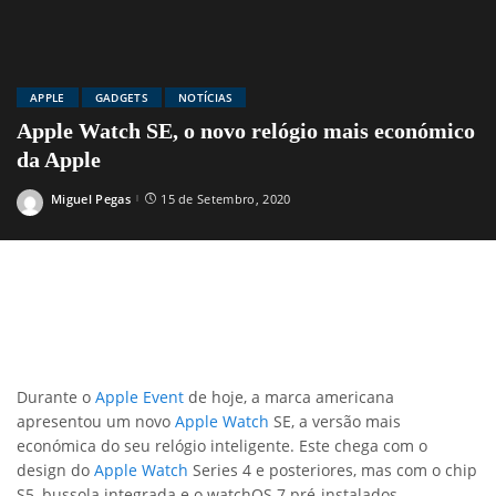
APPLE
GADGETS
NOTÍCIAS
Apple Watch SE, o novo relógio mais económico
da Apple
Miguel Pegas
15 de Setembro, 2020
Posted
by
Durante o
Apple Event
de hoje, a marca americana
apresentou um novo
Apple Watch
SE, a versão mais
económica do seu relógio inteligente. Este chega com o
design do
Apple Watch
Series 4 e posteriores, mas com o chip
S5, bussola integrada e o watchOS 7 pré-instalados.