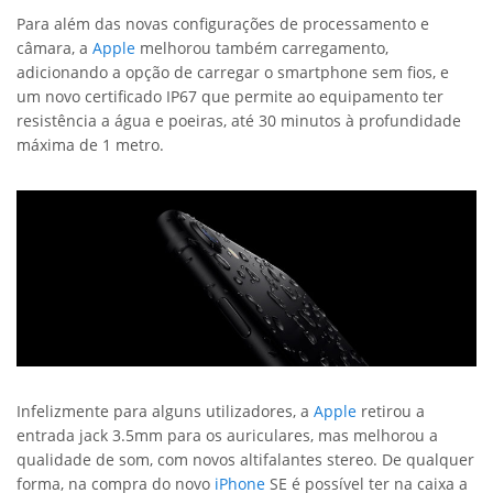
Para além das novas configurações de processamento e
câmara, a
Apple
melhorou também carregamento,
adicionando a opção de carregar o smartphone sem fios, e
um novo certificado IP67 que permite ao equipamento ter
resistência a água e poeiras, até 30 minutos à profundidade
máxima de 1 metro.
Infelizmente para alguns utilizadores, a
Apple
retirou a
entrada jack 3.5mm para os auriculares, mas melhorou a
qualidade de som, com novos altifalantes stereo. De qualquer
forma, na compra do novo
iPhone
SE é possível ter na caixa a