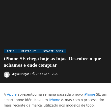
APPLE
DESTAQUES
SMARTPHONES
iPhone SE chega hoje às lojas. Descobre o que
achamos e onde comprar
Miguel Pegas
24 de Abril, 2020
Posted
by
A
Apple
apresentou na semana passada o novo
iPhone
SE, um
smartphone idêntico a um
iPhone
8, mas com o processador
mais recente da marca, utilizado nos modelos de topo.