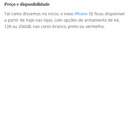
Preço e disponibilidade
Tal como dissemos no início, o novo
iPhone
SE ficou disponível
a partir de hoje nas lojas, com opções de armamento de 64,
128 ou 256GB, nas cores branco, preto ou vermelho.
Nós aconselhamos a compra através da Amazon, isto porque
para além de puder fazer a encomenda comodamente
através da internet, o valor é pelo menos 10€ mais baixo que
em qualquer loja portuguesa, levando-te assim a poupar uns
euros.
Apple iPhone SE (64 GB) –
489€
–
https://amzn.to/2Ku7Hfz
Apple iPhone SE (128 GB) –
539€
–
https://amzn.to/3eMI8V6
Apple iPhone SE (256 GB) –
659€
–
https://amzn.to/3ay4ZQW