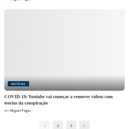
Posted
by
NOTÍCIAS
COVID-19: Youtube vai começar a remover vídeos com
teorias da conspiração
por
Miguel Pegas
Posted
by
1
2
3