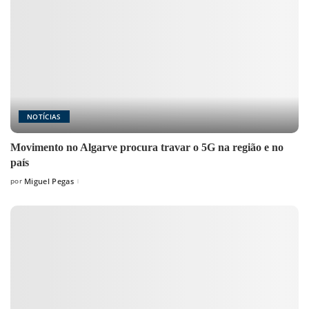
NOTÍCIAS
Movimento no Algarve procura travar o 5G na região e no
país
por
Miguel Pegas
Posted
by