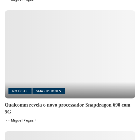
Posted
by
NOTÍCIAS
SMARTPHONES
Qualcomm revela o novo processador Snapdragon 690 com
5G
por
Miguel Pegas
Posted
by