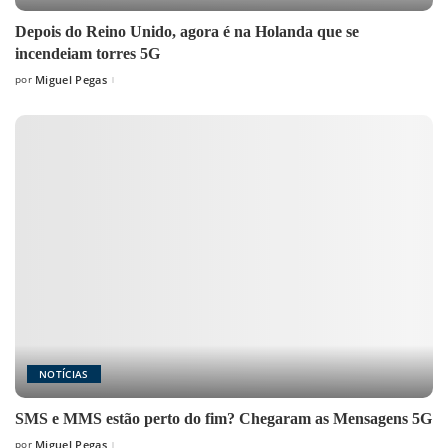
Depois do Reino Unido, agora é na Holanda que se
incendeiam torres 5G
por
Miguel Pegas
Posted
by
NOTÍCIAS
SMS e MMS estão perto do fim? Chegaram as Mensagens 5G
por
Miguel Pegas