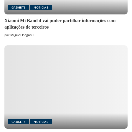
GADGETS
NOTÍCIAS
Xiaomi Mi Band 4 vai puder partilhar informações com
aplicações de terceiros
por
Miguel Pegas
Posted
by
GADGETS
NOTÍCIAS