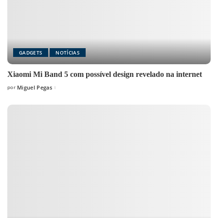
GADGETS
NOTÍCIAS
Xiaomi Mi Band 5 com possível design revelado na internet
por
Miguel Pegas
Posted
by