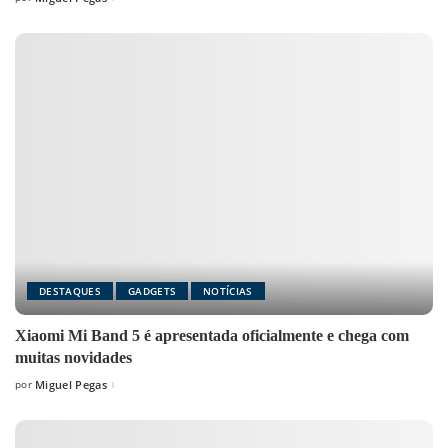
Posted
by
DESTAQUES
GADGETS
NOTÍCIAS
Xiaomi Mi Band 5 é apresentada oficialmente e chega com
muitas novidades
por
Miguel Pegas
Posted
by