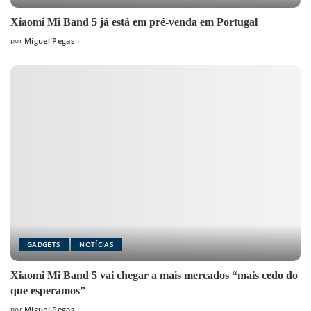
Xiaomi Mi Band 5 já está em pré-venda em Portugal
por
Miguel Pegas
Posted
by
GADGETS
NOTÍCIAS
Xiaomi Mi Band 5 vai chegar a mais mercados “mais cedo do
que esperamos”
por
Miguel Pegas