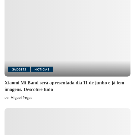
GADGETS
NOTÍCIAS
Xiaomi Mi Band será apresentada dia 11 de junho e já tem
imagens. Descobre tudo
por
Miguel Pegas
Posted
by