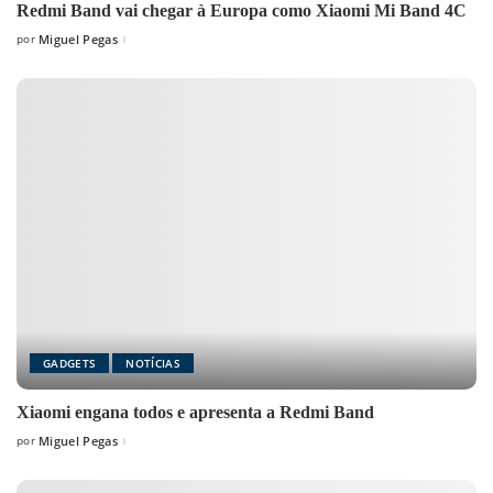
Redmi Band vai chegar à Europa como Xiaomi Mi Band 4C
por
Miguel Pegas
Posted
by
GADGETS
NOTÍCIAS
Xiaomi engana todos e apresenta a Redmi Band
por
Miguel Pegas
Posted
by