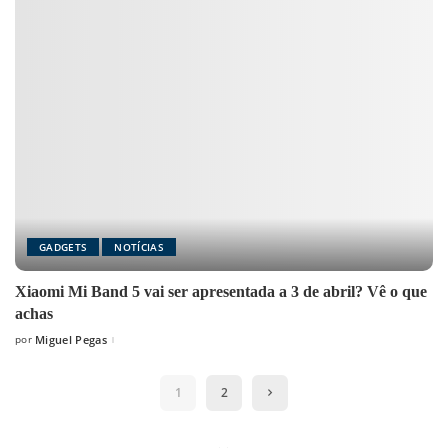
GADGETS
NOTÍCIAS
Xiaomi Mi Band 5 vai ser apresentada a 3 de abril? Vê o que
achas
por
Miguel Pegas
Posted
by
1
2