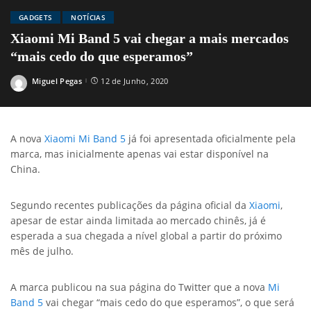
GADGETS
NOTÍCIAS
Xiaomi Mi Band 5 vai chegar a mais mercados
“mais cedo do que esperamos”
Miguel Pegas
12 de Junho, 2020
Posted
by
A nova
Xiaomi
Mi Band 5
já foi apresentada oficialmente pela
marca, mas inicialmente apenas vai estar disponível na
China.
Segundo recentes publicações da página oficial da
Xiaomi
,
apesar de estar ainda limitada ao mercado chinês, já é
esperada a sua chegada a nível global a partir do próximo
mês de julho.
A marca publicou na sua página do Twitter que a nova
Mi
Band 5
vai chegar “mais cedo do que esperamos”, o que será