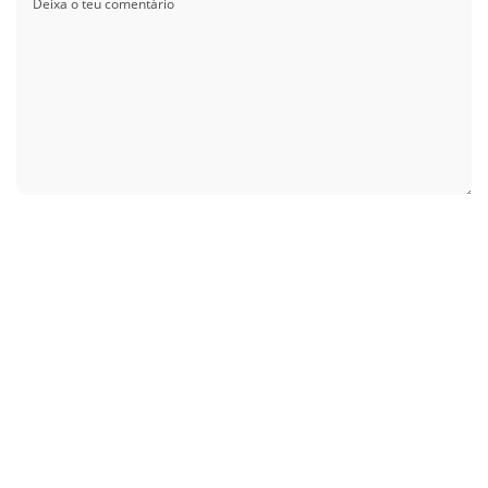
Guardar o meu nome, email e site neste navegador para a próxima vez que
eu comentar.