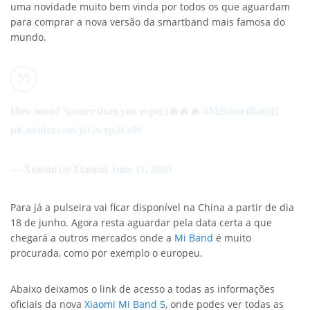
uma novidade muito bem vinda por todos os que aguardam
para comprar a nova versão da smartband mais famosa do
mundo.
How soon? Sooner than you expect🔥🔥🔥
#MiSmartBand5
pic.twitter.com/j1Gwyp5LsW
— Xiaomi (@Xiaomi)
June 11, 2020
Para já a pulseira vai ficar disponível na China a partir de dia
18 de junho. Agora resta aguardar pela data certa a que
chegará a outros mercados onde a
Mi Band
é muito
procurada, como por exemplo o europeu.
Abaixo deixamos o link de acesso a todas as informações
oficiais da nova
Xiaomi
Mi Band 5
, onde podes ver todas as