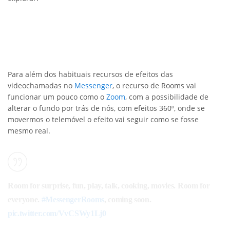
Para além dos habituais recursos de efeitos das
videochamadas no
Messenger
, o recurso de Rooms vai
funcionar um pouco como o
Zoom
, com a possibilidade de
alterar o fundo por trás de nós, com efeitos 360º, onde se
movermos o telemóvel o efeito vai seguir como se fosse
mesmo real.
Room for surprise, fun, play, talk, cooking, movies. Room for
everyone.
#MessengerRooms
, coming soon.
pic.twitter.com/VvCSWy1Lj0